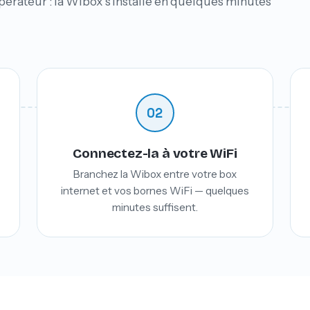
érateur : la Wibox s'installe en quelques minutes
02
Connectez-la à votre WiFi
Branchez la Wibox entre votre box
internet et vos bornes WiFi — quelques
minutes suffisent.